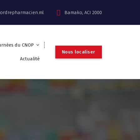
ordrepharmacien.ml
Bamako, ACI 2000
urnées du CNOP
N
o
u
s
l
o
c
a
l
i
s
e
r
Actualité