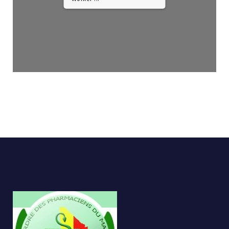
DearFlip : Chargement PDF
Worker ...