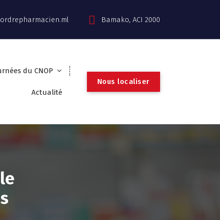
ordrepharmacien.ml
Bamako, ACI 2000
urnées du CNOP
N
o
u
s
l
o
c
a
l
i
s
e
r
Actualité
 le
s