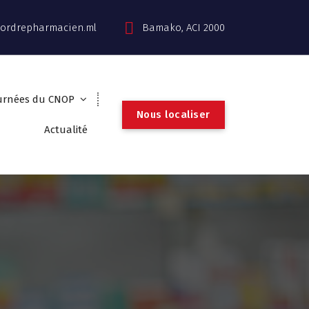
ordrepharmacien.ml
Bamako, ACI 2000
urnées du CNOP
N
o
u
s
l
o
c
a
l
i
s
e
r
Actualité